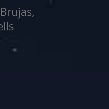
 Brujas,
lls