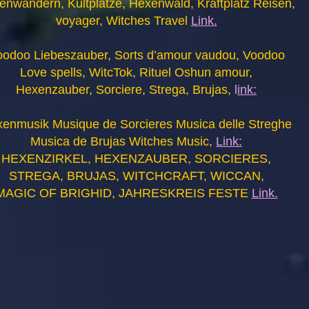
enwandern, Kultplätze, Hexenwald, Kraftplatz Reisen,
voyager, Witches Travel
Link.
oodoo Liebeszauber, Sorts d’amour vaudou, Voodoo
Love spells, WitcTok, Rituel Oshun amour,
Hexenzauber, Sorciere, Strega, Brujas,
l
ink:
enmusik Musique de Sorcieres Musica delle Streghe
Musica de Brujas Witches Music,
Link:
HEXENZIRKEL, HEXENZAUBER, SORCIERES,
STREGA, BRUJAS, WITCHCRAFT, WICCAN,
MAGIC OF BRIGHID, JAHRESKREIS FESTE
Link.