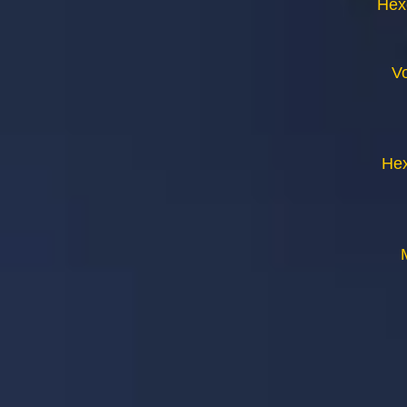
Hex
V
Hex