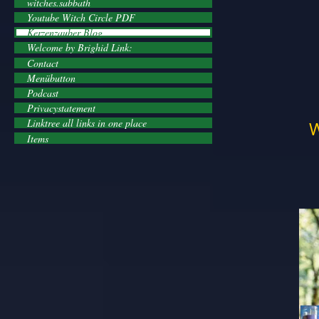
witches.sabbath
Youtube Witch Circle PDF
Kerzenzauber Blog
Welcome by Brighid Link:
Contact
Menübutton
Podcast
Privacystatement
Linktree all links in one place
W
Items