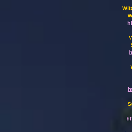
Wit
W
h
W
h
h
S
h