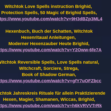
Witchtok Love Spells instruction Brighid,
Protection Spells, 50 Magic of Brighid Spells,
ttps://www.youtube.com/watch?v=9H3dBZp3ML4
Hexenbuch, Buch der Schatten, Witchtok
Hexenritaual Anleitungen,
Moderner Hexenzauber Heute Brighid,
ttps://www.youtube.com/watch?v=Y2Oww-6fe7A
itchtok Reversible Spells, Love Spells natural,
Witchcraft, Sorciere, Strega,
Book of Shadow German,
ttps://www.youtube.com/watch?v=gfY7uOFZbcc
chtok Jahreskreis Rituale für allein Praktizierende
Hexen,
Magier, Shamanen, Wiccas, Brighid,
ttps://www.youtube.com/watch?v=h6kVRVVTrRk