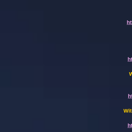
h
h
W
h
Wit
h