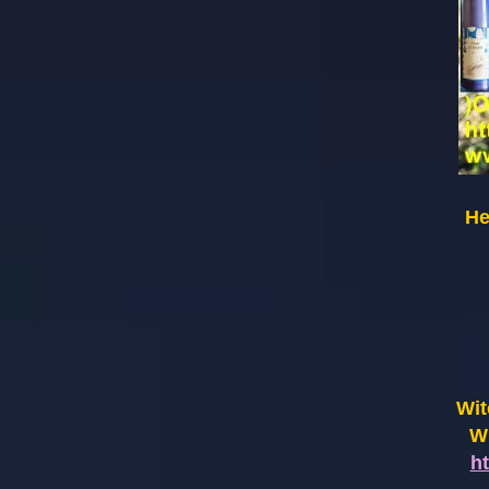
He
Wit
Wi
h