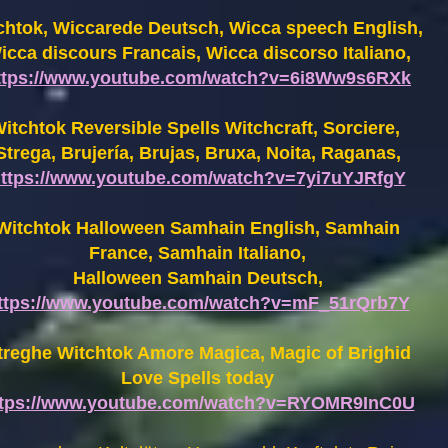
chtok, Wiccarede Deutsch, Wicca speech English,
icca discours Francais, Wicca discorso Italiano,
ttps://www.youtube.com/watch?v=6i8Ww9s6RXk
itchtok Reversible Spells Witchcraft, Sorciere,
Strega, Brujería, Brujas, Bruxa, Noita, Raganas,
ttps://www.youtube.com/watch?v=7yi7uYJRfgY
Witchtok Halloween Samhain English, Samhain
France,
Samhain Italiano,
Halloween Samhain Deutsch,
ttps://www.youtube.com/watch?v=mF_51rQrb7Y
treghe Witchtok Amore Magica, Magic of Brighid
Love Spells today
ttps://www.youtube.com/watch?v=RYOMR9InC0U