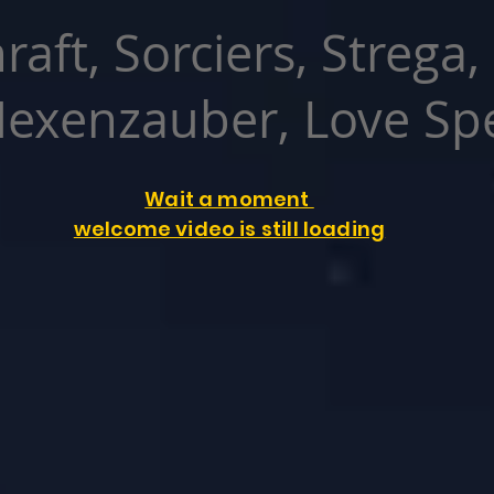
raft, Sorciers, Strega,
exenzauber, Love Spe
Wait a moment
welcome video is still loading