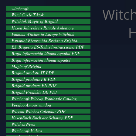
facebook-domain-verification=cvcpizmtgksq5fcmew8rd7c26oubyk
Witch
witchcraft
WitchCircle Tiktok
Witchtok Magic of Brighid
H
Hexen Jahreskreis Rituale Anleitung
Famous Witches in Europe Witchtok
Espaniol Bienvenido Brujas a Brighid.
ES_Brujeria ES-Todas linstrucciones PDF
Bruja información idioma español PDF
Bruja información idioma español
Magic of Brighid
Brighid prodotti IT PDF
Brighid produits FR PDF
Brighid products EN PDF
Brighid Produkte DE PDF
Witchcraft Wiccan Wohlesale Catalog
Voodoo Amour vaudou
Wiccan Witches Calendar PDF
HexenBuch Buch der Schatten PDF
Witches News
Witchcraft Videos